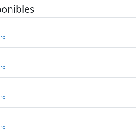
ponibles
ero
ero
ero
ero